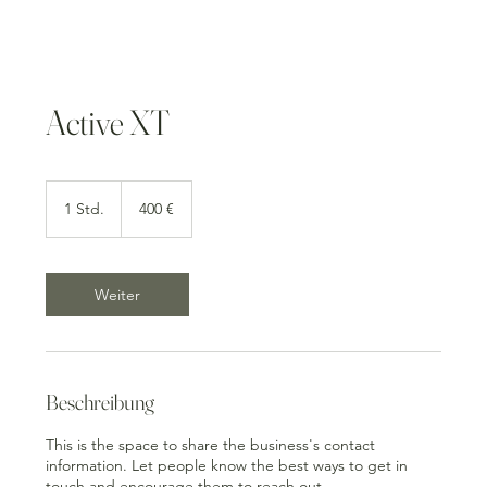
Active XT
400
Euro
1 Std.
1
400 €
S
t
d
Weiter
Beschreibung
This is the space to share the business's contact
information. Let people know the best ways to get in
touch and encourage them to reach out.