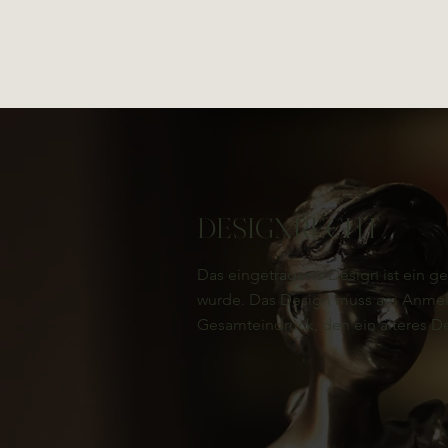
DESIGNRECHT
Das eingetragene Design ist ein ge
wurde. Das Design muss am Anmeld
Gesamteindruck, den ein älteres De