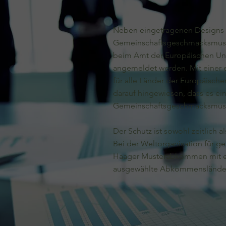
Neben eingetragenen Designs b
Gemeinschaftsgeschmacksmuste
beim Amt der Europäischen Unio
angemeldet werden. Mit einer 
für alle Länder der Europäische
darauf hingewiesen, dass es ei
Gemeinschaftsgeschmacksmuster
Der Schutz ist sowohl zeitlich 
Bei der Weltorganisation für g
Haager Musterabkommen mit ei
ausgewählte Abkommensländer