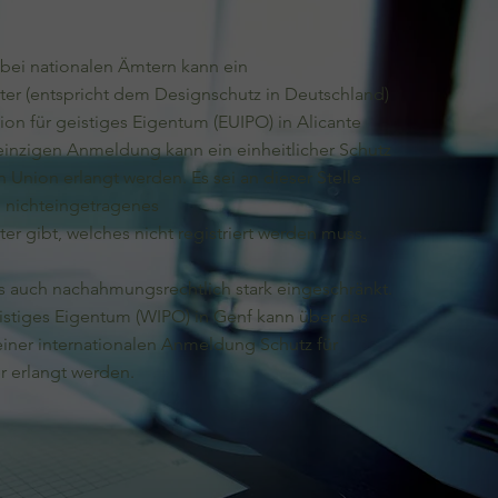
ei nationalen Ämtern kann ein
r (entspricht dem Designschutz in Deutschland)
n für geistiges Eigentum (EUIPO) in Alicante
einzigen Anmeldung kann ein einheitlicher Schutz
n Union erlangt werden. Es sei an dieser Stelle
n nichteingetragenes
 gibt, welches nicht registriert werden muss.
als auch nachahmungsrechtlich stark eingeschränkt.​
eistiges Eigentum (WIPO) in Genf kann über das
ner internationalen Anmeldung Schutz für
 erlangt werden.