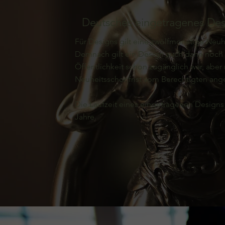
Deutsches eingetragenes Des
Für Designs gilt eine zwölfmonatige Neuhe
Demnach gilt ein Design auch dann noch 
Öffentlichkeit schon zugänglich war, aber
Neuheitsschonfrist vom Berechtigten ang
Die Laufzeit eines eingetragenen Designs
Jahre.