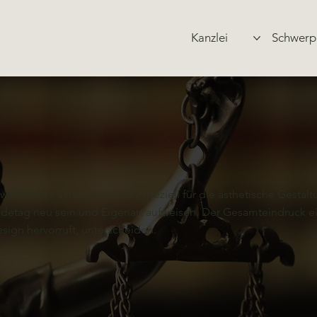
Kanzlei
Schwerp
werbliches Schutzrecht, das speziell für die ästhetische Gestal
etag neu sein und Eigenart aufweisen. Der Gesamteindruck e
sign hervorruft, unterscheiden.