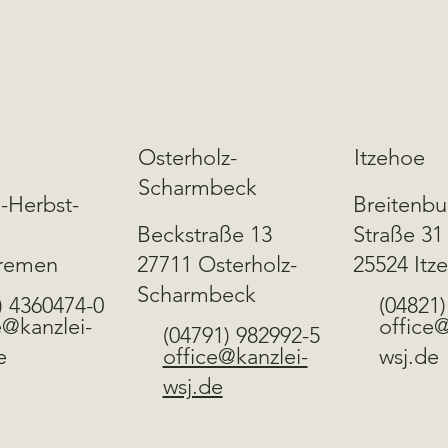
Osterholz-
Itzehoe
Scharmbeck
-Herbst-
Breitenbu
5
Beckstraße 13
Straße 31
Bremen
27711 Osterholz-
25524 Itz
Scharmbeck
) 4360474-0
(04821)
e@kanzlei-
office@
(04791) 982992-5
e
office@kanzlei-
wsj.de
wsj.de