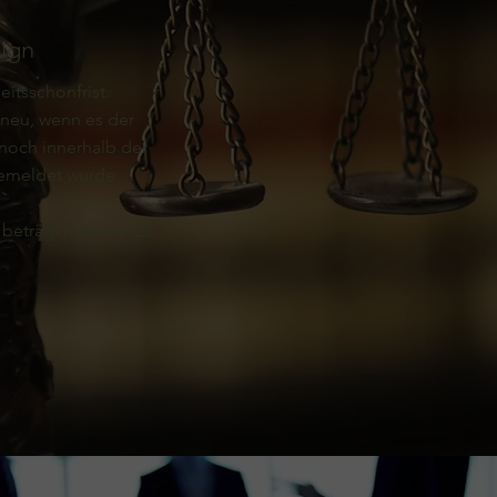
ign
itsschonfrist.
neu, wenn es der
 noch innerhalb der
emeldet wurde.​
 beträgt maximal 25