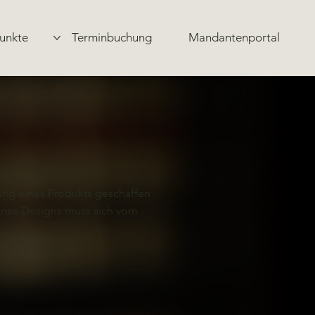
unkte
Terminbuchung
Mandantenportal
tung eines Produkts geschaffen
ines Designs muss sich vom